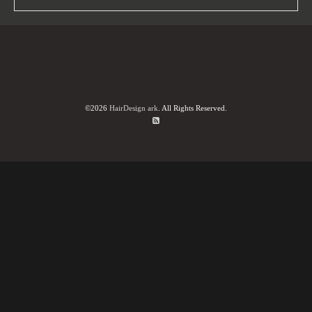
©2026
HairDesign ark
. All Rights Reserved.