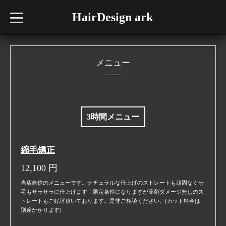
HairDesign ark
t
o
g
g
l
e
n
メニュー
a
v
i
g
a
t
i
3時間メニュー
o
n
縮毛矯正
12,100
円
当店自信のメニューです。ナチュラルな仕上げのストレートも頑固なくせ
毛もサラサラに仕上げます！限定条件になりますが薬剤ダメージ無しのス
トレートもご好評頂いております。是非ご相談ください。(カット料金は
別途かかります)