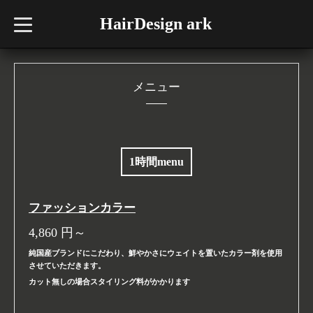
HairDesign ark
t
o
g
g
l
e
n
メニュー
a
v
i
g
a
t
i
1時間menu
o
n
ファッションカラー
4,860
円～
純国産ブランドにこだわり、鮮やかさにウェイトを置いたカラー剤を使用
させていただきます。
カット無しの場合スタイリング料がかかります