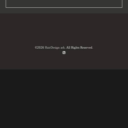
©2026
HairDesign ark
. All Rights Reserved.