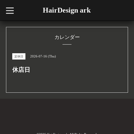
HairDesign ark
t
o
g
g
l
e
n
カレンダー
a
v
i
g
2026-07-16 (Thu)
定休日
a
t
i
休店日
o
n