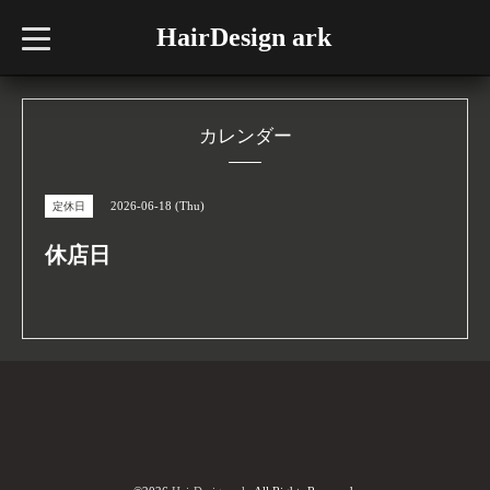
HairDesign ark
t
o
g
g
l
e
n
カレンダー
a
v
i
g
2026-06-18 (Thu)
定休日
a
t
i
休店日
o
n