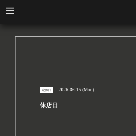
t
o
g
g
l
e
n
a
v
i
g
a
t
i
o
n
2026-06-15 (Mon)
定休日
休店日