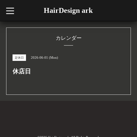
HairDesign ark
t
o
g
g
l
e
n
カレンダー
a
v
i
g
2026-06-01 (Mon)
定休日
a
t
i
休店日
o
n