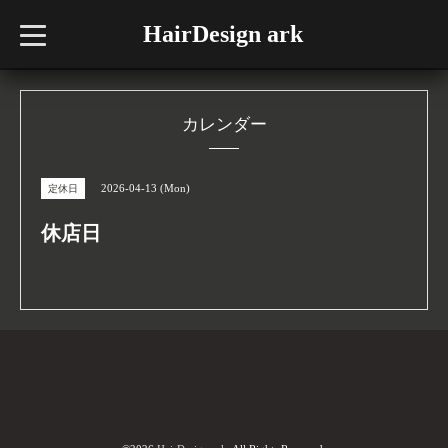
HairDesign ark
t
o
g
g
l
e
n
カレンダー
a
v
i
g
2026-04-13 (Mon)
定休日
a
t
i
休店日
o
n