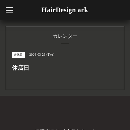
HairDesign ark
t
o
g
g
l
e
n
カレンダー
a
v
i
g
2026-03-26 (Thu)
定休日
a
t
i
休店日
o
n