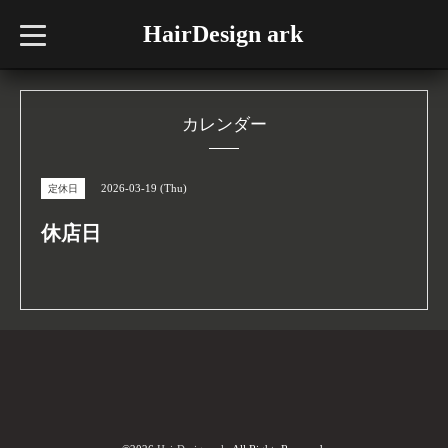
HairDesign ark
t
o
g
g
l
e
n
カレンダー
a
v
i
g
2026-03-19 (Thu)
定休日
a
t
i
休店日
o
n