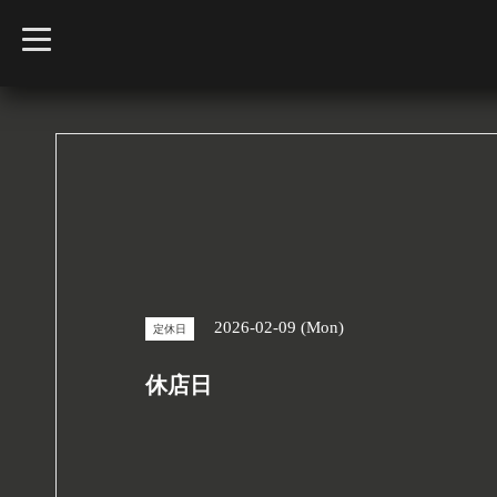
t
o
g
g
l
e
n
a
v
i
g
a
t
i
o
n
2026-02-09 (Mon)
定休日
休店日