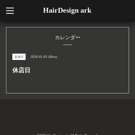
HairDesign ark
t
o
g
g
l
e
n
カレンダー
a
v
i
g
2026-01-05 (Mon)
定休日
a
t
i
休店日
o
n