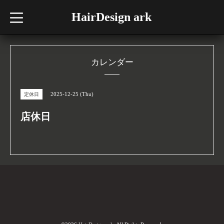
HairDesign ark
t
o
g
g
l
e
n
カレンダー
a
v
i
g
2025-12-25 (Thu)
定休日
a
t
i
店休日
o
n