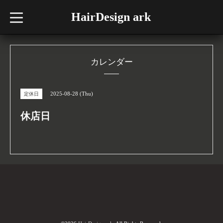
HairDesign ark
t
o
g
g
l
e
n
カレンダー
a
v
i
g
2025-08-28 (Thu)
定休日
a
t
i
休店日
o
n