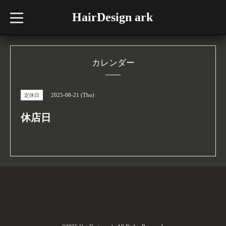
HairDesign ark
t
o
g
g
l
e
n
カレンダー
a
v
i
g
2025-08-21 (Thu)
定休日
a
t
i
休店日
o
n