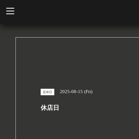
t
o
g
g
l
e
n
a
v
i
g
a
t
i
o
n
2025-08-15 (Fri)
定休日
休店日