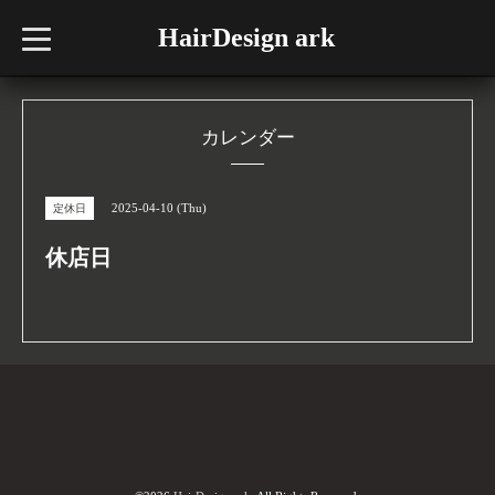
HairDesign ark
t
o
g
g
l
e
n
カレンダー
a
v
i
g
2025-04-10 (Thu)
定休日
a
t
i
休店日
o
n