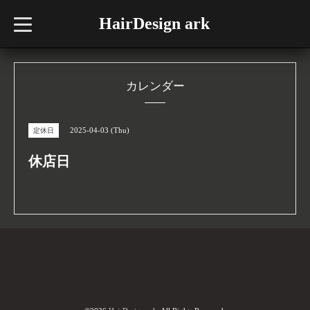
HairDesign ark
t
o
g
g
l
e
n
カレンダー
a
v
i
g
2025-04-03 (Thu)
定休日
a
t
i
休店日
o
n