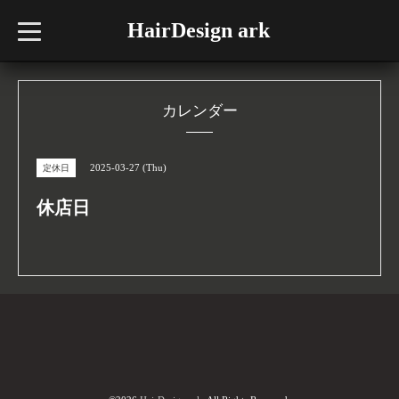
HairDesign ark
t
o
g
g
l
e
n
カレンダー
a
v
i
g
2025-03-27 (Thu)
定休日
a
t
i
休店日
o
n