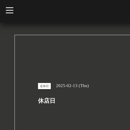
t
o
g
g
l
e
n
a
v
i
g
a
t
i
o
n
2025-02-13 (Thu)
定休日
休店日