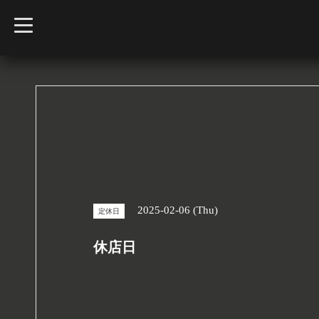
t
o
g
g
l
e
n
a
v
i
g
a
t
i
o
n
2025-02-06 (Thu)
定休日
休店日