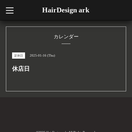
HairDesign ark
t
o
g
g
l
e
n
カレンダー
a
v
i
g
2025-01-16 (Thu)
定休日
a
t
i
休店日
o
n