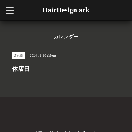
HairDesign ark
t
o
g
g
l
e
n
カレンダー
a
v
i
g
2024-11-18 (Mon)
定休日
a
t
i
休店日
o
n