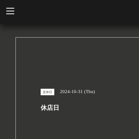
t
o
g
g
l
e
n
a
v
i
g
a
t
i
o
n
2024-10-31 (Thu)
定休日
休店日