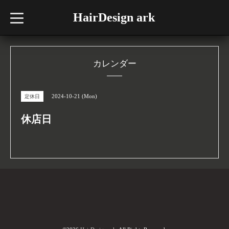
HairDesign ark
t
o
g
g
l
e
n
カレンダー
a
v
i
g
2024-10-21 (Mon)
定休日
a
t
i
休店日
o
n