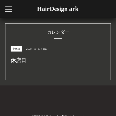
HairDesign ark
t
o
g
g
l
e
n
カレンダー
a
v
i
g
2024-10-17 (Thu)
定休日
a
t
i
休店日
o
n