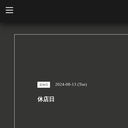
t
o
g
g
l
e
n
a
v
i
g
a
t
i
o
n
2024-08-13 (Tue)
定休日
休店日