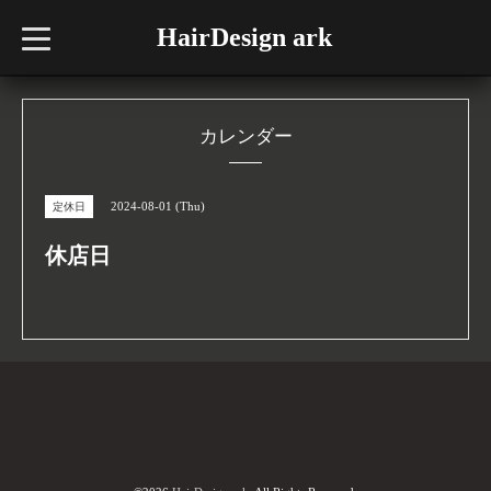
HairDesign ark
t
o
g
g
l
e
n
カレンダー
a
v
i
g
2024-08-01 (Thu)
定休日
a
t
i
休店日
o
n