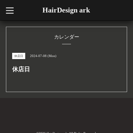
HairDesign ark
t
o
g
g
l
e
n
カレンダー
a
v
i
g
2024-07-08 (Mon)
休店日
a
t
i
休店日
o
n