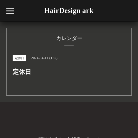
HairDesign ark
t
o
g
g
l
e
n
カレンダー
a
v
i
g
2024-04-11 (Thu)
定休日
a
t
i
定休日
o
n