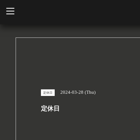
t
o
g
g
l
e
n
a
v
i
g
a
t
i
o
n
2024-03-28 (Thu)
定休日
定休日