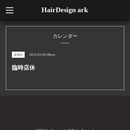
HairDesign ark
t
o
g
g
l
e
n
カレンダー
a
v
i
g
2024-03-04 (Mon)
定休日
a
t
i
臨時店休
o
n