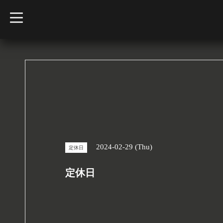
t
o
g
g
l
e
n
a
v
i
g
a
t
i
o
n
2024-02-29 (Thu)
定休日
定休日