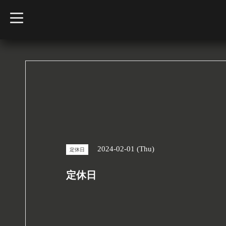
t
o
g
g
l
e
n
a
v
i
g
a
t
i
o
n
2024-02-01 (Thu)
定休日
定休日