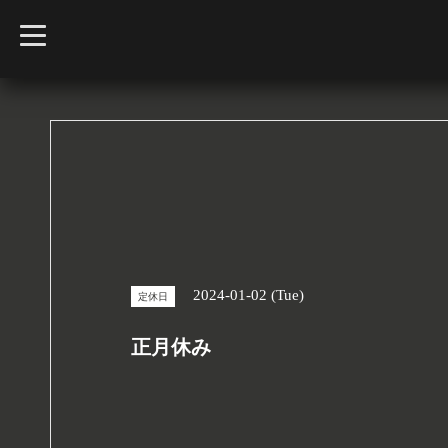
t
o
g
g
l
e
n
a
v
i
g
a
t
i
o
n
2024-01-02 (Tue)
定休日
正月休み