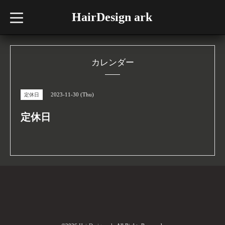
HairDesign ark
t
o
g
g
l
e
n
カレンダー
a
v
i
g
2023-11-30 (Thu)
定休日
a
t
i
定休日
o
n