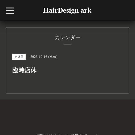
HairDesign ark
t
o
g
g
l
e
n
カレンダー
a
v
i
g
2023-10-16 (Mon)
定休日
a
t
i
臨時店休
o
n