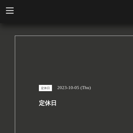
t
o
g
g
l
e
n
a
v
i
g
a
t
i
o
n
2023-10-05 (Thu)
定休日
定休日