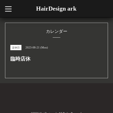
HairDesign ark
t
o
g
g
l
e
n
カレンダー
a
v
i
g
2023-08-21 (Mon)
定休日
a
t
i
臨時店休
o
n