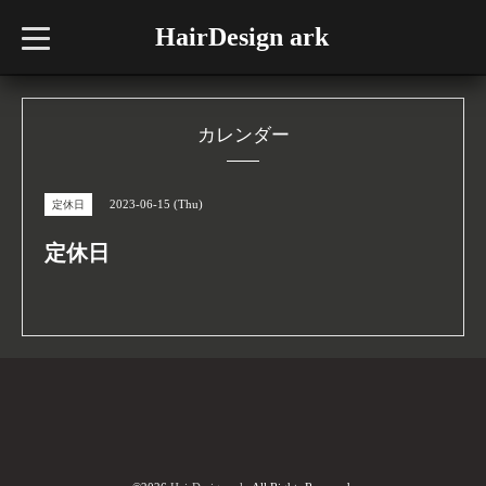
HairDesign ark
t
o
g
g
l
e
n
カレンダー
a
v
i
g
2023-06-15 (Thu)
定休日
a
t
i
定休日
o
n