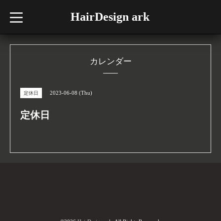
HairDesign ark
t
o
g
g
l
e
n
カレンダー
a
v
i
g
2023-06-08 (Thu)
定休日
a
t
i
定休日
o
n