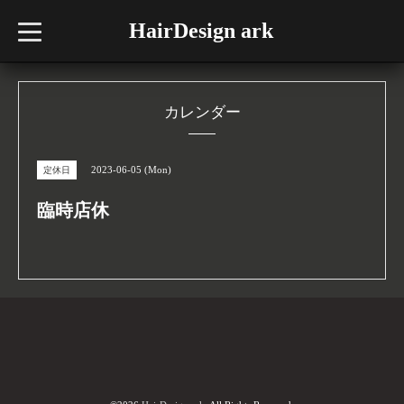
HairDesign ark
t
o
g
g
l
e
n
カレンダー
a
v
i
g
2023-06-05 (Mon)
定休日
a
t
i
臨時店休
o
n