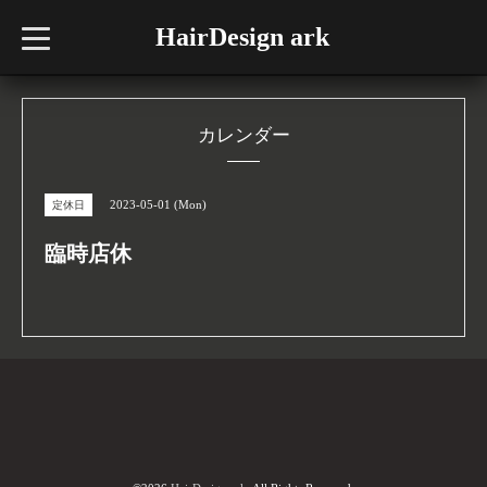
HairDesign ark
t
o
g
g
l
e
n
カレンダー
a
v
i
g
2023-05-01 (Mon)
定休日
a
t
i
臨時店休
o
n