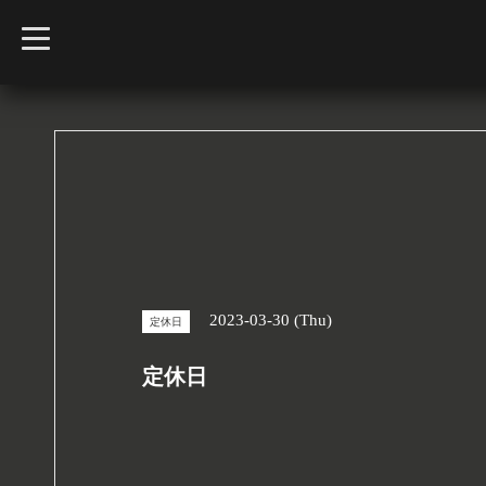
t
o
g
g
l
e
n
a
v
i
g
a
t
i
o
n
2023-03-30 (Thu)
定休日
定休日