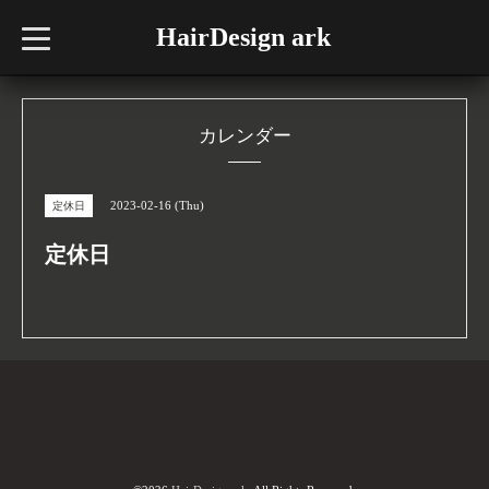
HairDesign ark
t
o
g
g
l
e
n
カレンダー
a
v
i
g
2023-02-16 (Thu)
定休日
a
t
i
定休日
o
n