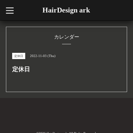
HairDesign ark
t
o
g
g
l
e
n
カレンダー
a
v
i
g
2022-11-03 (Thu)
定休日
a
t
i
定休日
o
n