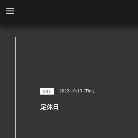
t
o
g
g
l
e
n
a
v
i
g
a
t
i
o
n
2022-10-13 (Thu)
定休日
定休日