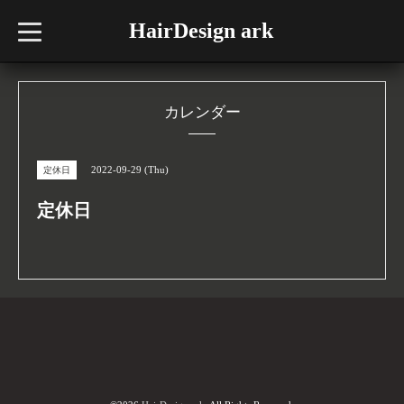
HairDesign ark
t
o
g
g
l
e
n
カレンダー
a
v
i
g
2022-09-29 (Thu)
定休日
a
t
i
定休日
o
n