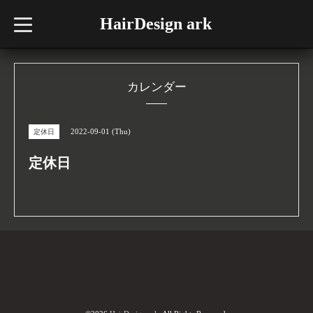
HairDesign ark
t
o
g
g
l
e
n
カレンダー
a
v
i
g
2022-09-01 (Thu)
定休日
a
t
i
定休日
o
n