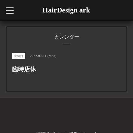
HairDesign ark
t
o
g
g
l
e
n
カレンダー
a
v
i
g
2022-07-11 (Mon)
定休日
a
t
i
臨時店休
o
n