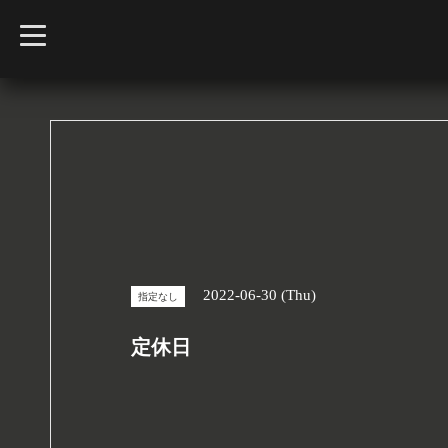
t
o
g
g
l
e
n
a
v
i
g
a
t
i
o
n
2022-06-30 (Thu)
指定なし
定休日